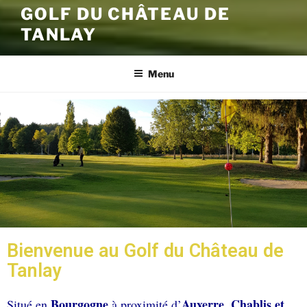
GOLF DU CHÂTEAU DE
TANLAY
Menu
Bienvenue au Golf du Château de
Tanlay
Bourgogne
Auxerre
Chablis et
Situé en
à proximité d’
,