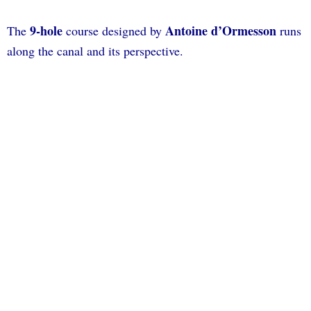
9-hole
Antoine d’Ormesson
The
course designed by
runs
along the canal and its perspective.
In a charming setting, the course unrolls its fairways in the
middle of beautiful vegetation.